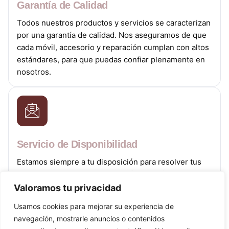
Garantía de Calidad
Todos nuestros productos y servicios se caracterizan
por una garantía de calidad. Nos aseguramos de que
cada móvil, accesorio y reparación cumplan con altos
estándares, para que puedas confiar plenamente en
nosotros.
Servicio de Disponibilidad
Estamos siempre a tu disposición para resolver tus
preguntas y dudas de manera rápida y eficiente. Tu
comodidad y satisfacción son nuestra prioridad.
Valoramos tu privacidad
Usamos cookies para mejorar su experiencia de
navegación, mostrarle anuncios o contenidos